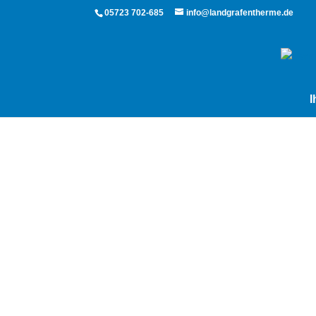
05723 702-685
info@landgrafentherme.de
I